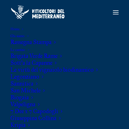
Home
Chi siamo
Rassegna Stampa
Le cantine
Brigata Verde Rame
Sott’a la Capanne
Le virtù del vignaiolo biodinamico
Viticoltori del Mediterraneo S.r.l.
Legonziano
S.S. Adriatica 16, snc
Sannitica
San Michele
C.da Difenza snc
Biogaia
66054 Vasto (Ch) – ITALIA
Valpeligna
7 Dee x 7 Capodogli
P.IVA 02797900699
Giuseppina Collina
Codice Sdi: RR66BDG
Kripia