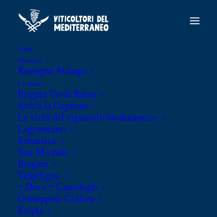
Home
Chi siamo
Rassegna Stampa
Le cantine
Brigata Verde Rame
Sott’a la Capanne
Le virtù del vignaiolo biodinamico
Legonziano
Sannitica
San Michele
Biogaia
Valpeligna
7 Dee x 7 Capodogli
Giuseppina Collina
Kripia